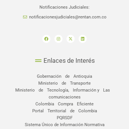
Notificaciones Judiciales:
notificacionesjudiciales@rentan.com.co
F
I
X
L
a
n
-
i
c
s
t
n
e
t
w
k
b
a
i
e
o
g
t
d
o
r
t
i
Enlaces de Interés
k
a
e
n
m
r
Gobernación de Antioquia
Ministerio de Transporte
Ministerio de Tecnología, Información y Las
comunicaciones
Colombia Compra Eficiente
Portal Territorial de Colombia
PQRSDF
Sistema Único de Información Normativa