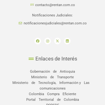
contacto@rentan.com.co
Notificaciones Judiciales:
notificacionesjudiciales@rentan.com.co
F
I
X
L
a
n
-
i
c
s
t
n
e
t
w
k
b
a
i
e
o
g
t
d
o
r
t
i
Enlaces de Interés
k
a
e
n
m
r
Gobernación de Antioquia
Ministerio de Transporte
Ministerio de Tecnología, Información y Las
comunicaciones
Colombia Compra Eficiente
Portal Territorial de Colombia