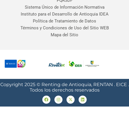
PQRSDF
Sistema Único de Información Normativa
Instituto para el Desarrollo de Antioquia IDEA
Política de Tratamiento de Datos
Términos y Condiciones de Uso del Sitio WEB
Mapa del Sitio
Copyright 2025 © Renting de Antioquia, RENTAN . EICE .
Todos los derechos reservados
F
I
X
L
a
n
-
i
c
s
t
n
e
t
w
k
b
a
i
e
o
g
t
d
o
r
t
i
k
a
e
n
m
r