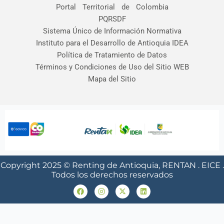
Portal Territorial de Colombia
PQRSDF
Sistema Único de Información Normativa
Instituto para el Desarrollo de Antioquia IDEA
Política de Tratamiento de Datos
Términos y Condiciones de Uso del Sitio WEB
Mapa del Sitio
Copyright 2025 © Renting de Antioquia, RENTAN . EICE .
Todos los derechos reservados
F
I
X
L
a
n
-
i
c
s
t
n
e
t
w
k
b
a
i
e
o
g
t
d