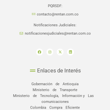
PQRSDF:
contacto@rentan.com.co
Notificaciones Judiciales:
notificacionesjudiciales@rentan.com.co
F
I
X
L
a
n
-
i
c
s
t
n
e
t
w
k
b
a
i
e
o
g
t
d
o
r
t
i
Enlaces de Interés
k
a
e
n
m
r
Gobernación de Antioquia
Ministerio de Transporte
Ministerio de Tecnología, Información y Las
comunicaciones
Colombia Compra Eficiente