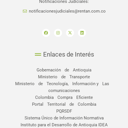
Notificaciones Judiciales:
notificacionesjudiciales@rentan.com.co
F
I
X
L
a
n
-
i
c
s
t
n
e
t
w
k
b
a
i
e
o
g
t
d
o
r
t
i
Enlaces de Interés
k
a
e
n
m
r
Gobernación de Antioquia
Ministerio de Transporte
Ministerio de Tecnología, Información y Las
comunicaciones
Colombia Compra Eficiente
Portal Territorial de Colombia
PQRSDF
Sistema Único de Información Normativa
Instituto para el Desarrollo de Antioquia IDEA